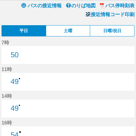
バスの接近情報
のりば地図
バス停時刻表
接近情報コード印刷
平日
土曜
日曜/祝日
7時
50
50分はつ
11時
●
49
49分はつ
14時
●
49
49分はつ
16時
★
54