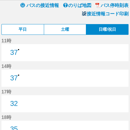
バスの接近情報
のりば地図
バス停時刻表
接近情報コード印刷
平日
土曜
日曜/祝日
11時
●
37
37分はつ
14時
●
37
37分はつ
17時
32
32分はつ
18時
35