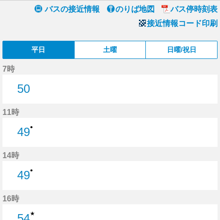
バスの接近情報
のりば地図
バス停時刻表
接近情報コード印刷
平日
土曜
日曜/祝日
7時
50
50分はつ
11時
●
49
49分はつ
14時
●
49
49分はつ
16時
★
54