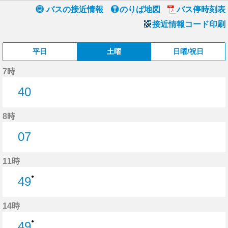
バスの接近情報
のりば地図
バス停時刻表
接近情報コード印刷
平日
土曜
日曜/祝日
7時
40
40分はつ
8時
07
7分はつ
11時
●
49
49分はつ
14時
●
49