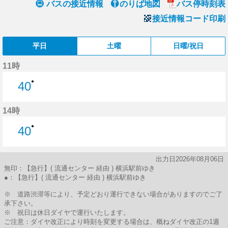
バスの接近情報
のりば地図
バス停時刻表
接近情報コード印刷
平日
土曜
日曜/祝日
11時
●
40
40分はつ
14時
●
40
40分はつ
出力日2026年08月06日
無印：【急行】( 流通センター 経由 ) 横浜駅前ゆき
●：【急行】( 流通センター 経由 ) 横浜駅前ゆき
※ 道路渋滞等により、予定どおり運行できない場合がありますのでご了
承下さい。
※ 祝日は休日ダイヤで運行いたします。
ご注意：ダイヤ改正により時刻を変更する場合は、概ねダイヤ改正の1週