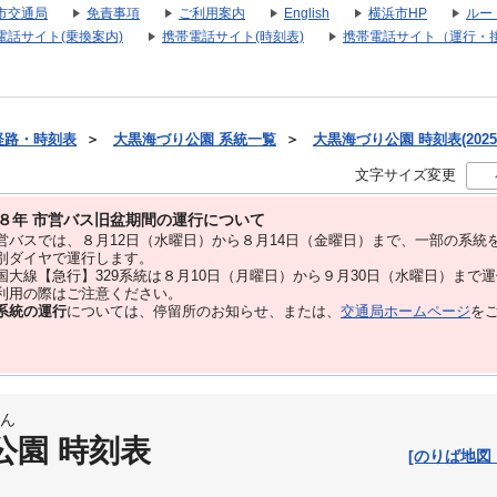
市交通局
免責事項
ご利用案内
English
横浜市HP
ルー
電話サイト(乗換案内)
携帯電話サイト(時刻表)
携帯電話サイト（運行・
経路・時刻表
＞
大黒海づり公園 系統一覧
＞
大黒海づり公園 時刻表(2025
文字サイズ変更
８年 市営バス旧盆期間の運行について
バスでは、８⽉12⽇（水曜日）から８⽉14⽇（金曜日）まで、⼀部の系統
別ダイヤで運⾏します。
大線【急行】329系統は８月10日（月曜日）から９月30日（水曜日）まで
用の際はご注意ください。
系統の運行
については、停留所のお知らせ、または、
交通局ホームページ
を
ん
公園 時刻表
[のりば地図