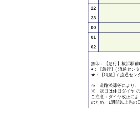
22
23
00
01
02
無印：【急行】横浜駅前
●：【急行】( 流通センタ
★：【特急】( 流通センタ
※ 道路渋滞等により、
※ 祝日は休日ダイヤで
ご注意：ダイヤ改正によ
のため、1週間以上先の