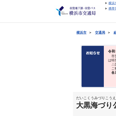
横浜
携帯
横浜市
＞
交通局
＞
令和
市営
は特
△国
ご利
各
だいこくうみづりこうえ
大黒海づり