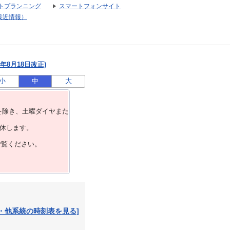
トプランニング
スマートフォンサイト
接近情報）
年8月18日改正)
小
中
大
を除き、⼟曜ダイヤまた
運休します。
ご覧ください。
・他系統の時刻表を見る]