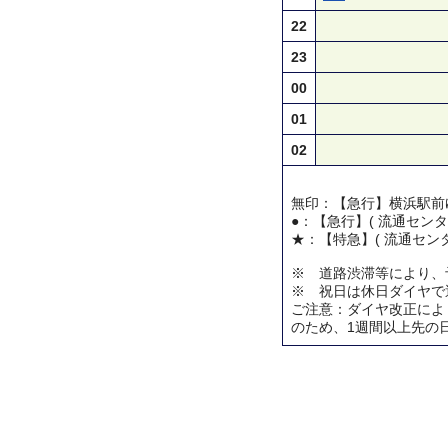
22
23
00
01
02
無印：【急行】横浜駅前
●：【急行】( 流通センタ
★：【特急】( 流通センタ
※ 道路渋滞等により、
※ 祝日は休日ダイヤで
ご注意：ダイヤ改正によ
のため、1週間以上先の