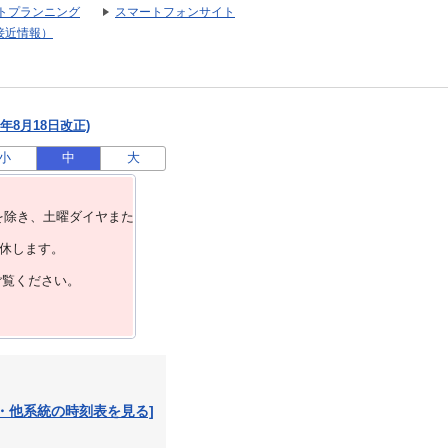
トプランニング
スマートフォンサイト
接近情報）
年8月18日改正)
小
中
大
を除き、⼟曜ダイヤまた
運休します。
ご覧ください。
・他系統の時刻表を見る]