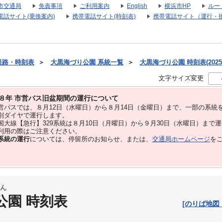
市交通局
免責事項
ご利用案内
English
横浜市HP
ルー
電話サイト(乗換案内)
携帯電話サイト(時刻表)
携帯電話サイト（運行・
経路・時刻表
＞
大黒海づり公園 系統一覧
＞
大黒海づり公園 時刻表(2025
文字サイズ変更
８年 市営バス旧盆期間の運行について
バスでは、８⽉12⽇（水曜日）から８⽉14⽇（金曜日）まで、⼀部の系統
別ダイヤで運⾏します。
大線【急行】329系統は８月10日（月曜日）から９月30日（水曜日）まで
用の際はご注意ください。
系統の運行
については、停留所のお知らせ、または、
交通局ホームページ
を
ん
公園 時刻表
[のりば地図