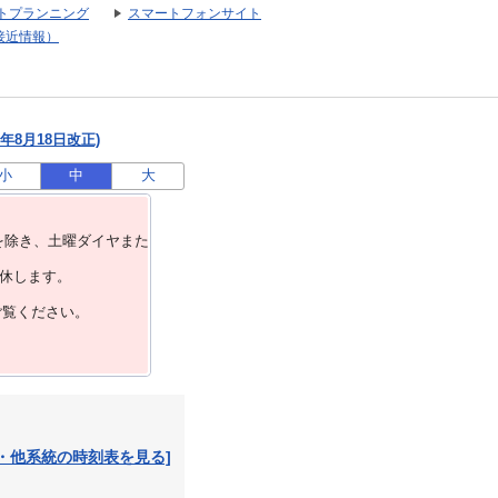
トプランニング
スマートフォンサイト
接近情報）
年8月18日改正)
小
中
大
を除き、⼟曜ダイヤまた
運休します。
ご覧ください。
・他系統の時刻表を見る]