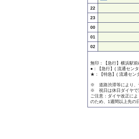
22
23
00
01
02
無印：【急行】横浜駅前
●：【急行】( 流通センタ
★：【特急】( 流通センタ
※ 道路渋滞等により、
※ 祝日は休日ダイヤで
ご注意：ダイヤ改正によ
のため、1週間以上先の