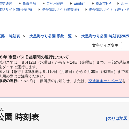
市交通局
免責事項
ご利用案内
English
横浜市HP
ルー
電話サイト(乗換案内)
携帯電話サイト(時刻表)
携帯電話サイト（運行・
経路・時刻表
＞
大黒海づり公園 系統一覧
＞
大黒海づり公園 時刻表(2025
文字サイズ変更
８年 市営バス旧盆期間の運行について
バスでは、８⽉12⽇（水曜日）から８⽉14⽇（金曜日）まで、⼀部の系統
別ダイヤで運⾏します。
大線【急行】329系統は８月10日（月曜日）から９月30日（水曜日）まで
用の際はご注意ください。
系統の運行
については、停留所のお知らせ、または、
交通局ホームページ
を
ん
公園 時刻表
[のりば地図