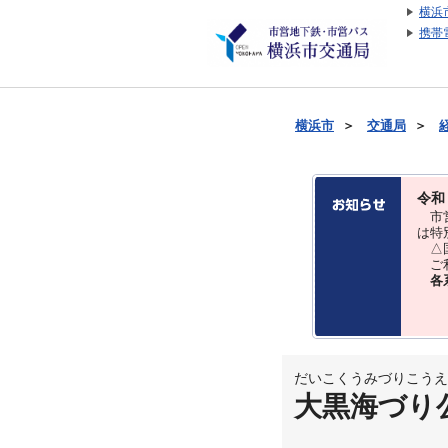
横浜
携帯
横浜市
＞
交通局
＞
令和
市営
は特
△国
ご利
各
だいこくうみづりこうえ
大黒海づり