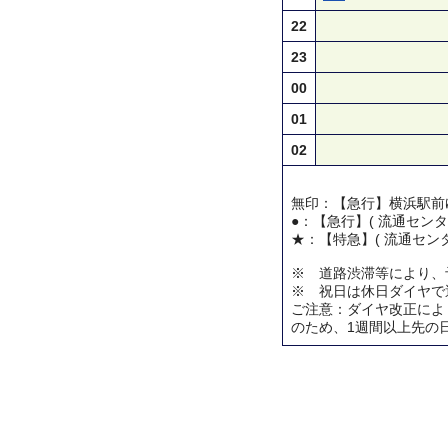
22
23
00
01
02
無印：【急行】横浜駅前
●：【急行】( 流通センタ
★：【特急】( 流通センタ
※ 道路渋滞等により、
※ 祝日は休日ダイヤで
ご注意：ダイヤ改正によ
のため、1週間以上先の