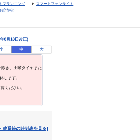
トプランニング
スマートフォンサイト
接近情報）
年8月18日改正)
小
中
大
を除き、⼟曜ダイヤまた
運休します。
ご覧ください。
・他系統の時刻表を見る]