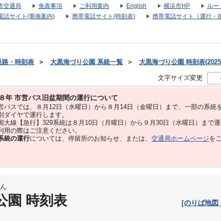
市交通局
免責事項
ご利用案内
English
横浜市HP
ルー
電話サイト(乗換案内)
携帯電話サイト(時刻表)
携帯電話サイト（運行・
経路・時刻表
＞
大黒海づり公園 系統一覧
＞
大黒海づり公園 時刻表(2025
文字サイズ変更
８年 市営バス旧盆期間の運行について
バスでは、８⽉12⽇（水曜日）から８⽉14⽇（金曜日）まで、⼀部の系統
別ダイヤで運⾏します。
大線【急行】329系統は８月10日（月曜日）から９月30日（水曜日）まで
用の際はご注意ください。
系統の運行
については、停留所のお知らせ、または、
交通局ホームページ
を
ん
公園 時刻表
[のりば地図