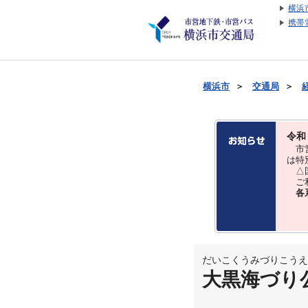
横浜
携帯
横浜市
＞
交通局
＞
令和
市営
は特
△国
ご利
各
だいこくうみづりこうえ
大黒海づり