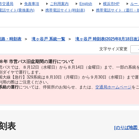
市交通局
免責事項
ご利用案内
English
横浜市HP
ルー
電話サイト(乗換案内)
携帯電話サイト(時刻表)
携帯電話サイト（運行・
経路・時刻表
＞
滝ヶ谷戸 系統一覧
＞
滝ヶ谷戸 時刻表(2025年8月18日改
文字サイズ変更
８年 市営バス旧盆期間の運行について
バスでは、８⽉12⽇（水曜日）から８⽉14⽇（金曜日）まで、⼀部の系統
別ダイヤで運⾏します。
大線【急行】329系統は８月10日（月曜日）から９月30日（水曜日）まで
用の際はご注意ください。
系統の運行
については、停留所のお知らせ、または、
交通局ホームページ
を
刻表
[のりば地図