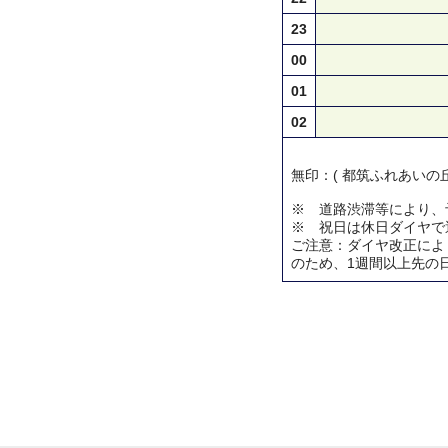
23
00
01
02
無印：( 都筑ふれあいの丘
※ 道路渋滞等により、
※ 祝日は休日ダイヤで
ご注意：ダイヤ改正によ
のため、1週間以上先の