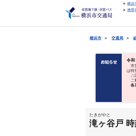
横浜
携帯
横浜市
＞
交通局
＞
令和
市営
は特
△国
ご利
各
たきがやと
滝ヶ谷戸 時