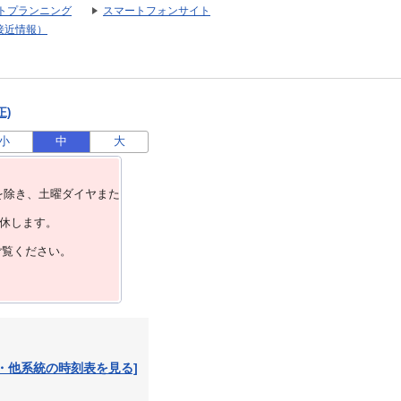
トプランニング
スマートフォンサイト
接近情報）
正)
小
中
大
を除き、⼟曜ダイヤまた
運休します。
ご覧ください。
・他系統の時刻表を見る]