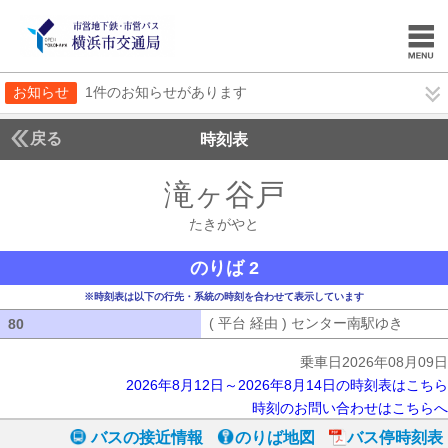
お知らせ
1件のお知らせがあります
戻る
時刻表
滝ヶ谷戸
たきがやと
たきがやと
のりば 2
※時刻表は以下の行先・系統の時刻を合わせて表示しています
( 平台 経由 ) センター南駅ゆき
( 平台
80
80
乗車日2026年08月09日
2026年8月12日～2026年8月14日の時刻表はこちら
時刻のお問い合わせはこちらへ
バスの接近情報
のりば地図
バス停時刻表