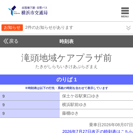
お知らせ
2件のお知らせがあります
戻る
時刻表
滝頭地域ケアプラザ前
たき
たきがしらちいきけあぷらざまえ
のりば 1
※時刻表は以下の行先・系統の時刻を合わせて表示しています
保土ケ谷駅東口ゆき
保土ケ谷駅東口ゆ
9
9
横浜駅前ゆき
横浜駅前ゆき
9
9
藤棚ゆき
藤棚ゆき
9
9
乗車日2026年08月07日
2026年7月27日改正の時刻表はこちら