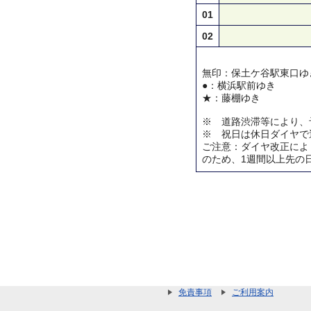
01
02
無印：保土ケ谷駅東口ゆ
●：横浜駅前ゆき
★：藤棚ゆき
※ 道路渋滞等により、
※ 祝日は休日ダイヤで
ご注意：ダイヤ改正によ
のため、1週間以上先の
免責事項
ご利用案内