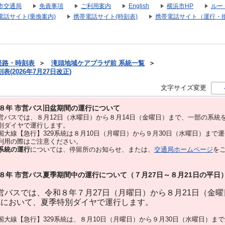
市交通局
免責事項
ご利用案内
English
横浜市HP
ルー
電話サイト(乗換案内)
携帯電話サイト(時刻表)
携帯電話サイト（運行・
経路・時刻表
＞
滝頭地域ケアプラザ前 系統一覧
＞
(2026年7月27日改正)
文字サイズ変更
８年 市営バス旧盆期間の運行について
バスでは、８⽉12⽇（水曜日）から８⽉14⽇（金曜日）まで、⼀部の系統
別ダイヤで運⾏します。
大線【急行】329系統は８月10日（月曜日）から９月30日（水曜日）まで
用の際はご注意ください。
系統の運行
については、停留所のお知らせ、または、
交通局ホームページ
を
８年 市営バス夏季期間中の運行について（７月27日～８月21日の平日
バスでは、令和８年７月27日（月曜日）から８月21日（金
統において、夏季特別ダイヤで運行します。
大線【急行】329系統は、８月10日（月曜日）から９月30日（水曜日）ま