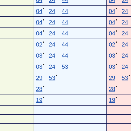
04
24
44
04
24
●
●
04
24
44
04
24
●
●
04
24
44
04
24
●
●
04
24
44
04
24
●
●
02
24
44
02
24
●
●
03
24
44
03
24
●
●
03
24
53
03
24
●
●
29
53
29
53
●
●
28
28
●
●
19
19