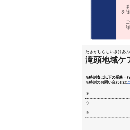
ま
を
ご
詳
たきがしらちいきけあぷ
滝頭地域ケ
※時刻表は以下の系統・
※時刻のお問い合わせは
9
9
9