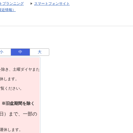
トプランニング
スマートフォンサイト
接近情報）
小
中
大
を除き、⼟曜ダイヤまた
運休します。
ご覧ください。
）※旧盆期間を除く
曜日）まで、一部の
で運休します。