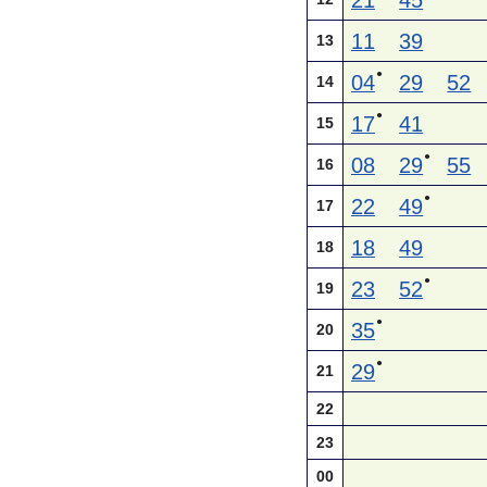
21
45
11
39
13
●
04
29
52
14
●
17
41
15
●
08
29
55
16
●
22
49
17
18
49
18
●
23
52
19
●
35
20
●
29
21
22
23
00