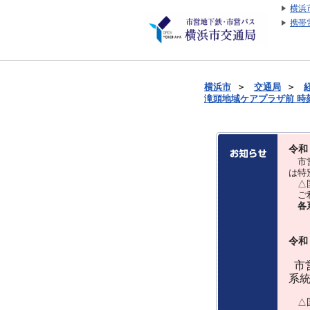
横浜
携帯
横浜市
＞
交通局
＞
滝頭地域ケアプラザ前 時刻表
令和
市営
は特
△国
ご利
各
令和
市営
系
△国