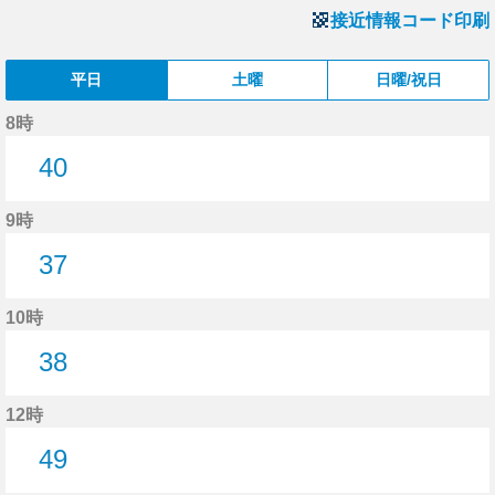
接近情報コード印刷
平日
土曜
日曜/祝日
8時
40
40分はつ
9時
37
37分はつ
10時
38
38分はつ
12時
49
49分はつ