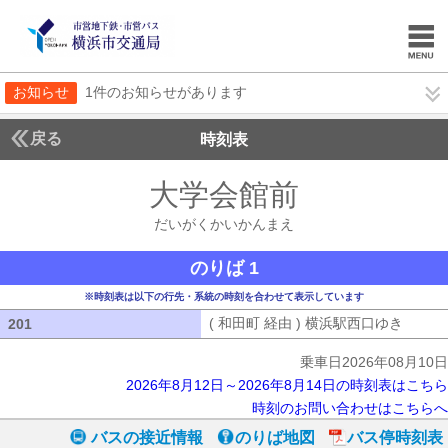
お知らせ
1件のお知らせがあります
戻る
時刻表
大学会館前
だいがく
だいがくかいかんまえ
のりば 1
※時刻表は以下の行先・系統の時刻を合わせて表示しています
( 和田町 経由 ) 横浜駅西口ゆき
( 和田
201
201
乗車日2026年08月10日
2026年8月12日～2026年8月14日の時刻表はこちら
時刻のお問い合わせはこちらへ
バスの接近情報
のりば地図
バス停時刻表