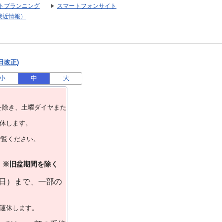
トプランニング
スマートフォンサイト
接近情報）
日改正)
小
中
大
を除き、⼟曜ダイヤまた
運休します。
ご覧ください。
）※旧盆期間を除く
曜日）まで、一部の
で運休します。