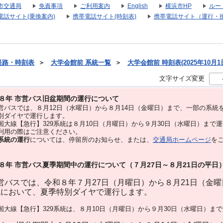
市交通局
免責事項
ご利用案内
English
横浜市HP
ルー
電話サイト(乗換案内)
携帯電話サイト(時刻表)
携帯電話サイト（運行・
経路・時刻表
＞
大学会館前 系統一覧
＞
大学会館前 時刻表(2025年10月1
文字サイズ変更
８年 市営バス旧盆期間の運行について
バスでは、８⽉12⽇（水曜日）から８⽉14⽇（金曜日）まで、⼀部の系統
別ダイヤで運⾏します。
大線【急行】329系統は８月10日（月曜日）から９月30日（水曜日）まで
用の際はご注意ください。
系統の運行
については、停留所のお知らせ、または、
交通局ホームページ
を
８年 市営バス夏季期間中の運行について（７月27日～８月21日の平日
バスでは、令和８年７月27日（月曜日）から８月21日（金
統において、夏季特別ダイヤで運行します。
大線【急行】329系統は、８月10日（月曜日）から９月30日（水曜日）ま