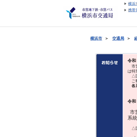
横浜
携帯
横浜市
＞
交通局
＞
令和
市営
は特
△国
ご利
各
令和
市営
系
△国