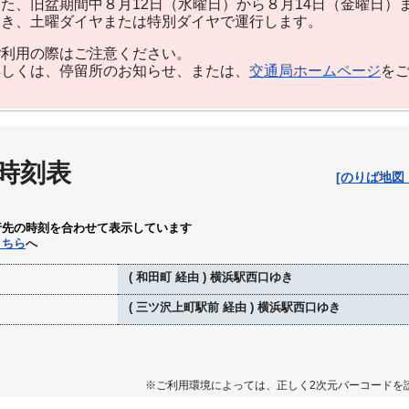
た、旧盆期間中８月12日（水曜日）から８月14日（金曜日）
除き、土曜ダイヤまたは特別ダイヤで運行します。
利用の際はご注意ください。
しくは、停留所のお知らせ、または、
交通局ホームページ
を
 時刻表
[のりば地図
行先の時刻を合わせて表示しています
こちら
へ
( 和田町 経由 ) 横浜駅西口ゆき
( 三ツ沢上町駅前 経由 ) 横浜駅西口ゆき
※ご利用環境によっては、正しく2次元バーコードを