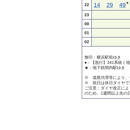
★
14
29
49
22
23
00
01
02
無印：横浜駅前ゆき
●：【急行】341系統 ( 
★：地下鉄関内駅ゆき
※ 道路渋滞等により、
※ 祝日は休日ダイヤで
ご注意：ダイヤ改正によ
のため、1週間以上先の