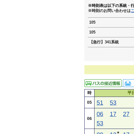
※時刻表は以下の系統・
※時刻のお問い合わせは
105
105
【急行】341系統
時
平
51
53
05
06
17
27
06
53
★