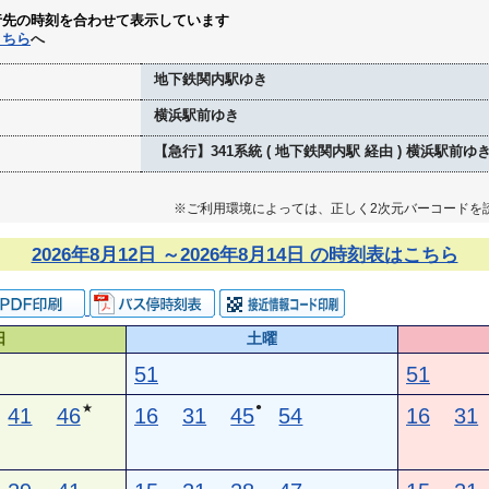
行先の時刻を合わせて表示しています
こちら
へ
地下鉄関内駅ゆき
横浜駅前ゆき
【急行】341系統 ( 地下鉄関内駅 経由 ) 横浜駅前ゆ
※ご利用環境によっては、正しく2次元バーコードを
2026年8月12日 ～2026年8月14日 の時刻表はこちら
日
土曜
51
51
●
★
41
46
16
31
45
54
16
31