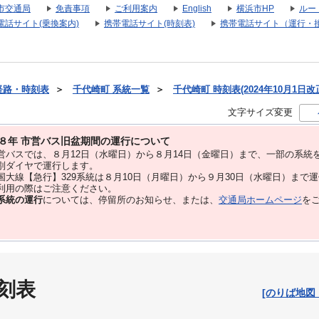
市交通局
免責事項
ご利用案内
English
横浜市HP
ルー
電話サイト(乗換案内)
携帯電話サイト(時刻表)
携帯電話サイト（運行・
経路・時刻表
＞
千代崎町 系統一覧
＞
千代崎町 時刻表(2024年10月1日改
文字サイズ変更
８年 市営バス旧盆期間の運行について
バスでは、８⽉12⽇（水曜日）から８⽉14⽇（金曜日）まで、⼀部の系統
別ダイヤで運⾏します。
大線【急行】329系統は８月10日（月曜日）から９月30日（水曜日）まで
用の際はご注意ください。
系統の運行
については、停留所のお知らせ、または、
交通局ホームページ
を
刻表
[のりば地図