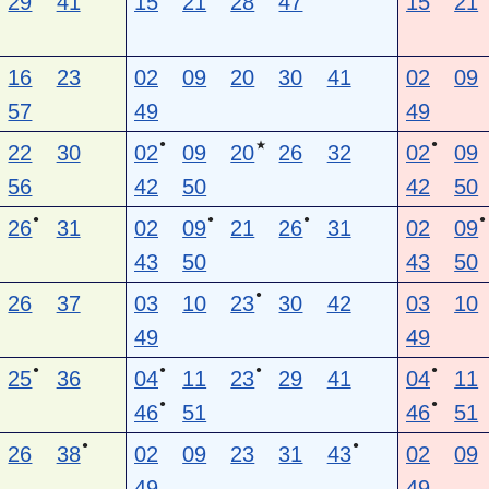
29
41
15
21
28
47
15
21
16
23
02
09
20
30
41
02
09
57
49
49
●
●
★
22
30
02
09
20
26
32
02
09
56
42
50
42
50
●
●
●
●
26
31
02
09
21
26
31
02
09
43
50
43
50
●
26
37
03
10
23
30
42
03
10
49
49
●
●
●
●
25
36
04
11
23
29
41
04
11
●
●
46
51
46
51
●
●
26
38
02
09
23
31
43
02
09
49
49