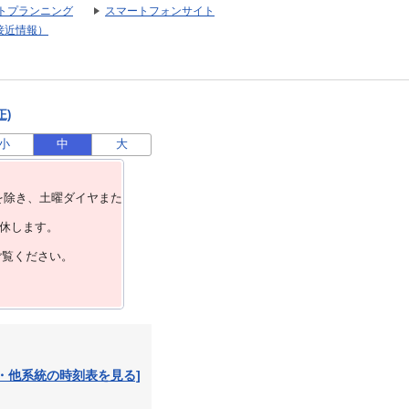
トプランニング
スマートフォンサイト
接近情報）
正)
小
中
大
を除き、⼟曜ダイヤまた
運休します。
ご覧ください。
・他系統の時刻表を見る]