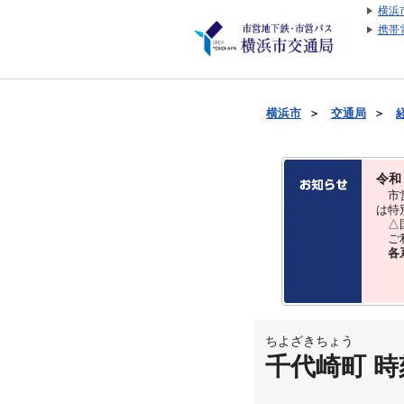
横浜
携帯
横浜市
＞
交通局
＞
令和
市営
は特
△国
ご利
各
ちよざきちょう
千代崎町 時