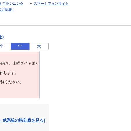
トプランニング
スマートフォンサイト
接近情報）
正)
小
中
大
を除き、⼟曜ダイヤまた
運休します。
ご覧ください。
・他系統の時刻表を見る]