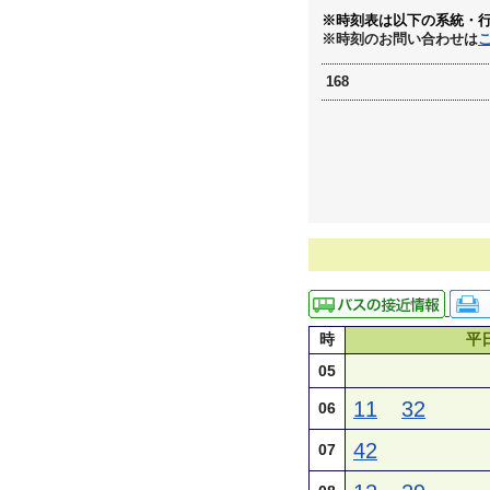
※時刻表は以下の系統・
※時刻のお問い合わせは
168
時
平
05
11
32
06
42
07