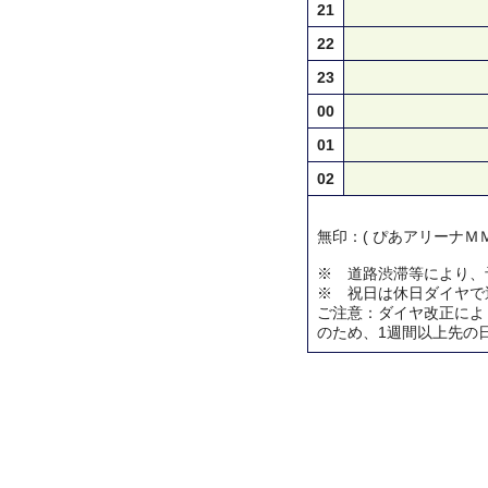
21
22
23
00
01
02
無印：( ぴあアリーナＭＭ
※ 道路渋滞等により、
※ 祝日は休日ダイヤで
ご注意：ダイヤ改正によ
のため、1週間以上先の