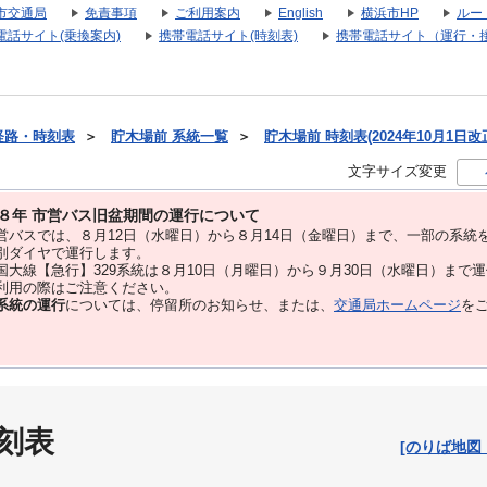
市交通局
免責事項
ご利用案内
English
横浜市HP
ルー
電話サイト(乗換案内)
携帯電話サイト(時刻表)
携帯電話サイト（運行・
経路・時刻表
＞
貯木場前 系統一覧
＞
貯木場前 時刻表(2024年10月1日改
文字サイズ変更
８年 市営バス旧盆期間の運行について
バスでは、８⽉12⽇（水曜日）から８⽉14⽇（金曜日）まで、⼀部の系統
別ダイヤで運⾏します。
大線【急行】329系統は８月10日（月曜日）から９月30日（水曜日）まで
用の際はご注意ください。
系統の運行
については、停留所のお知らせ、または、
交通局ホームページ
を
刻表
[のりば地図