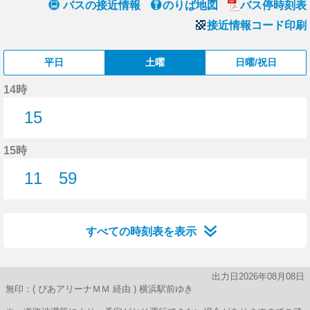
バスの接近情報
のりば地図
バス停時刻表
接近情報コード印刷
平日
土曜
日曜/祝日
14時
15
15分はつ
15時
11
59
11分はつ
59分はつ
すべての時刻表を表示
出力日2026年08月08日
無印：( ぴあアリーナＭＭ 経由 ) 横浜駅前ゆき