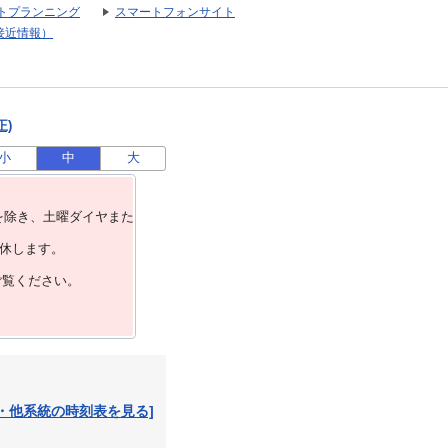
トプランニング
スマートフォンサイト
接近情報）
正)
小
中
大
を除き、⼟曜ダイヤまた
運休します。
ご覧ください。
・他系統の時刻表を見る]