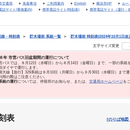
市交通局
免責事項
ご利用案内
English
横浜市HP
ルー
電話サイト(乗換案内)
携帯電話サイト(時刻表)
携帯電話サイト（運行・
経路・時刻表
＞
貯木場前 系統一覧
＞
貯木場前 時刻表(2024年10月1日改
文字サイズ変更
８年 市営バス旧盆期間の運行について
バスでは、８⽉12⽇（水曜日）から８⽉14⽇（金曜日）まで、⼀部の系統
別ダイヤで運⾏します。
大線【急行】329系統は８月10日（月曜日）から９月30日（水曜日）まで
用の際はご注意ください。
系統の運行
については、停留所のお知らせ、または、
交通局ホームページ
を
刻表
[のりば地図