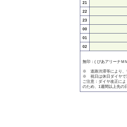
21
22
23
00
01
02
無印：( ぴあアリーナＭＭ
※ 道路渋滞等により、
※ 祝日は休日ダイヤで
ご注意：ダイヤ改正によ
のため、1週間以上先の