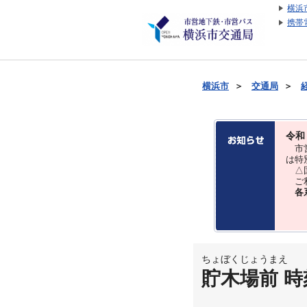
横浜
携帯
横浜市
＞
交通局
＞
令和
市営
は特
△国
ご利
各
ちょぼくじょうまえ
貯木場前 時