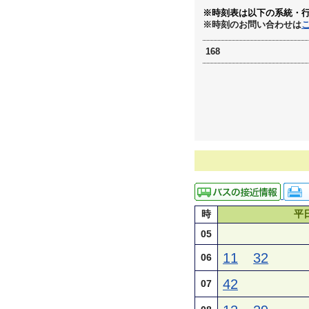
※時刻表は以下の系統・
※時刻のお問い合わせは
168
時
平
05
11
32
06
42
07