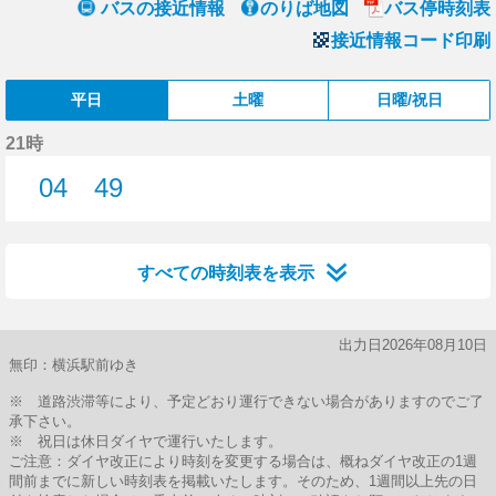
バスの接近情報
のりば地図
バス停時刻表
接近情報コード印刷
平日
土曜
日曜/祝日
21時
04
49
4分はつ
49分はつ
すべての時刻表を表示
出力日2026年08月10日
無印：横浜駅前ゆき
※ 道路渋滞等により、予定どおり運行できない場合がありますのでご了
承下さい。
※ 祝日は休日ダイヤで運行いたします。
ご注意：ダイヤ改正により時刻を変更する場合は、概ねダイヤ改正の1週
間前までに新しい時刻表を掲載いたします。そのため、1週間以上先の日