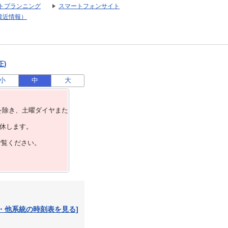
トプランニング
スマートフォンサイト
接近情報）
正)
小
中
大
を除き、⼟曜ダイヤまた
運休します。
ご覧ください。
・他系統の時刻表を見る]