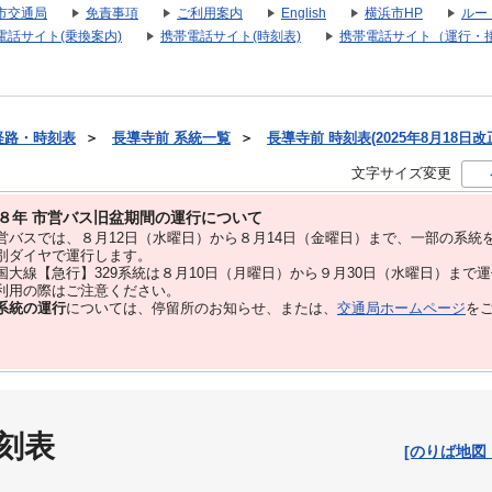
市交通局
免責事項
ご利用案内
English
横浜市HP
ルー
電話サイト(乗換案内)
携帯電話サイト(時刻表)
携帯電話サイト（運行・
経路・時刻表
＞
長導寺前 系統一覧
＞
長導寺前 時刻表(2025年8月18日改
文字サイズ変更
８年 市営バス旧盆期間の運行について
バスでは、８⽉12⽇（水曜日）から８⽉14⽇（金曜日）まで、⼀部の系統
別ダイヤで運⾏します。
大線【急行】329系統は８月10日（月曜日）から９月30日（水曜日）まで
用の際はご注意ください。
系統の運行
については、停留所のお知らせ、または、
交通局ホームページ
を
刻表
[のりば地図