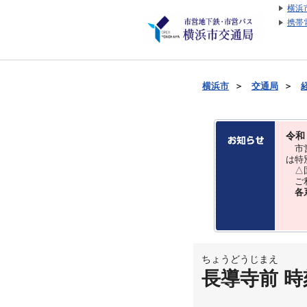
横浜
携帯
横浜市
＞
交通局
＞
令和
市営
は特
△国
ご利
各
ちょうどうじまえ
長導寺前 時