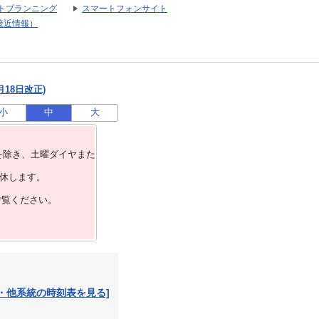
トプランニング
スマートフォンサイト
接近情報）
月18日改正)
小
中
大
を除き、⼟曜ダイヤまた
運休します。
ご覧ください。
・他系統の時刻表を見る]