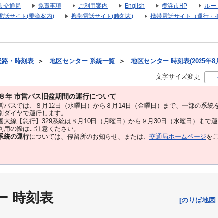
市交通局
免責事項
ご利用案内
English
横浜市HP
ルー
電話サイト(乗換案内)
携帯電話サイト(時刻表)
携帯電話サイト（運行・
経路・時刻表
＞
地区センター 系統一覧
＞
地区センター 時刻表(2025年8
文字サイズ変更
８年 市営バス旧盆期間の運行について
バスでは、８⽉12⽇（水曜日）から８⽉14⽇（金曜日）まで、⼀部の系統
別ダイヤで運⾏します。
大線【急行】329系統は８月10日（月曜日）から９月30日（水曜日）まで
用の際はご注意ください。
系統の運行
については、停留所のお知らせ、または、
交通局ホームページ
を
ー 時刻表
[のりば地図