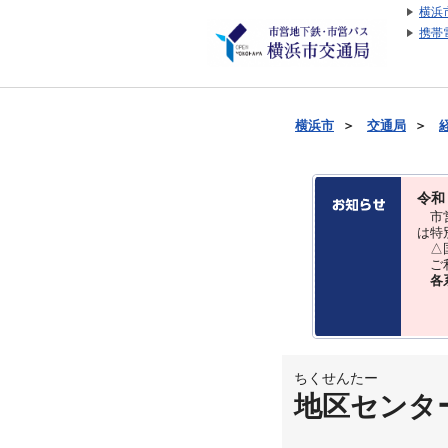
横浜
携帯
横浜市
＞
交通局
＞
令和
市営
は特
△国
ご利
各
ちくせんたー
地区センタ