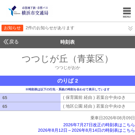
お知らせ
2件のお知らせがあります
戻る
時刻表
つつじが丘（青葉区）
つつ
つつじがおか
のりば 2
※時刻表は以下の行先・系統の時刻を合わせて表示しています
( 保育園前 経由 ) 若葉台中央ゆき
( 
65
65
( 地区公園 経由 ) 若葉台中央ゆき
( 
65
65
乗車日2026年08月09日
2026年7月27日改正の時刻表はこちら
2026年8月12日～2026年8月14日の時刻表はこちら