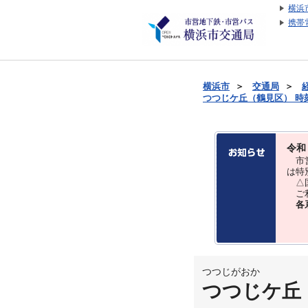
横浜
携帯
横浜市
＞
交通局
＞
つつじケ丘（鶴見区） 時刻表
令和
市営
は特
△国
ご利
各
つつじがおか
つつじケ丘