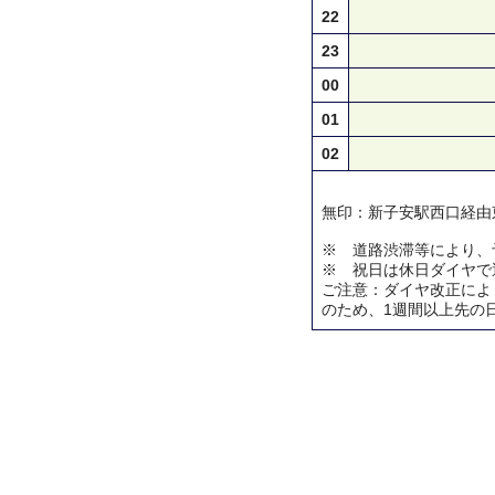
22
23
00
01
02
無印：新子安駅西口経由
※ 道路渋滞等により、
※ 祝日は休日ダイヤで
ご注意：ダイヤ改正によ
のため、1週間以上先の