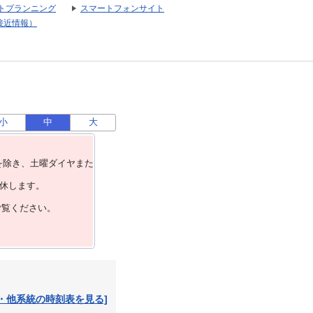
トプランニング
スマートフォンサイト
接近情報）
小
中
大
を除き、⼟曜ダイヤまた
運休します。
ご覧ください。
・他系統の時刻表を見る]