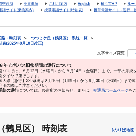
市交通局
免責事項
ご利用案内
English
横浜市HP
ルー
電話サイト(乗換案内)
携帯電話サイト(時刻表)
携帯電話サイト（運行・
経路・時刻表
＞
つつじケ丘（鶴見区） 系統一覧
＞
(2025年8月18日改正)
文字サイズ変更
８年 市営バス旧盆期間の運行について
バスでは、８⽉12⽇（水曜日）から８⽉14⽇（金曜日）まで、⼀部の系統
別ダイヤで運⾏します。
大線【急行】329系統は８月10日（月曜日）から９月30日（水曜日）まで
用の際はご注意ください。
系統の運行
については、停留所のお知らせ、または、
交通局ホームページ
を
（鶴見区） 時刻表
[のりば地図