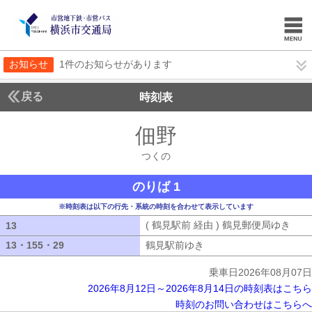
お知らせ
1件のお知らせがあります
戻る
時刻表
佃野
つくの
つくの
のりば 1
※時刻表は以下の行先・系統の時刻を合わせて表示しています
( 鶴見駅前 経由 ) 鶴見郵便局ゆき
( 
13
13
13・155・29
13・155・29
鶴見駅前ゆき
鶴見駅前ゆき
乗車日2026年08月07日
2026年8月12日～2026年8月14日の時刻表はこちら
時刻のお問い合わせはこちらへ