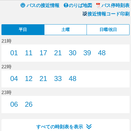
バスの接近情報
のりば地図
バス停時刻表
接近情報コード印刷
平日
土曜
日曜/祝日
21時
01
11
17
21
30
39
48
1分はつ
11分はつ
17分はつ
21分はつ
30分はつ
39分はつ
48分はつ
22時
04
12
21
33
48
4分はつ
12分はつ
21分はつ
33分はつ
48分はつ
23時
06
26
6分はつ
26分はつ
すべての時刻表を表示