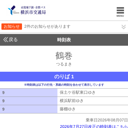
お知らせ
2件のお知らせがあります
戻る
時刻表
鶴巻
つるまき
つるまき
のりば 1
※時刻表は以下の行先・系統の時刻を合わせて表示しています
保土ケ谷駅東口ゆき
保土ケ谷駅東口ゆ
9
9
横浜駅前ゆき
横浜駅前ゆき
9
9
藤棚ゆき
藤棚ゆき
9
9
乗車日2026年08月07日
2026年7月27日改正の時刻表はこちら