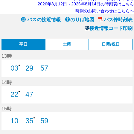
2026年8月12日～2026年8月14日の時刻表はこちら
時刻のお問い合わせはこちらへ
バスの接近情報
のりば地図
バス停時刻表
接近情報コード印刷
平日
土曜
日曜/祝日
13時
●
03
29
57
3分はつ
29分はつ
57分はつ
14時
●
22
47
22分はつ
47分はつ
15時
●
10
35
59
10分はつ
35分はつ
59分はつ