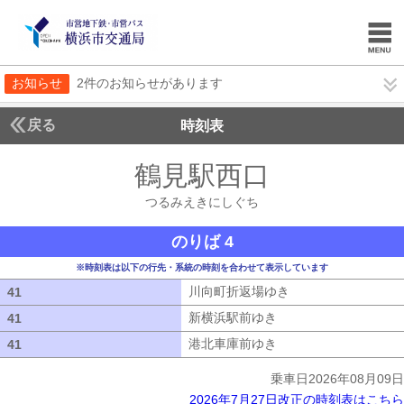
お知らせ
2件のお知らせがあります
戻る
時刻表
鶴見駅西口
つるみえ
つるみえきにしぐち
のりば 4
※時刻表は以下の行先・系統の時刻を合わせて表示しています
川向町折返場ゆき
川向町折返場ゆき
41
41
新横浜駅前ゆき
新横浜駅前ゆき
41
41
港北車庫前ゆき
港北車庫前ゆき
41
41
乗車日2026年08月09日
2026年7月27日改正の時刻表はこちら