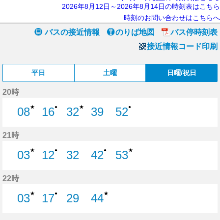
2026年8月12日～2026年8月14日の時刻表はこちら
時刻のお問い合わせはこちらへ
バスの接近情報
のりば地図
バス停時刻表
接近情報コード印刷
平日
土曜
日曜/祝日
20時
★
★
●
●
08
16
32
39
52
8分はつ
16分はつ
32分はつ
39分はつ
52分はつ
21時
★
★
●
●
03
12
32
42
53
3分はつ
12分はつ
32分はつ
42分はつ
53分はつ
22時
★
★
●
03
17
29
44
3分はつ
17分はつ
29分はつ
44分はつ