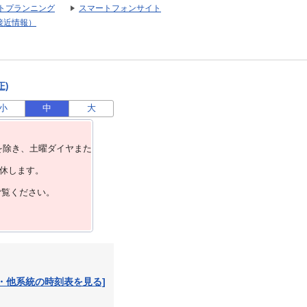
トプランニング
スマートフォンサイト
接近情報）
正)
小
中
大
を除き、⼟曜ダイヤまた
運休します。
ご覧ください。
・他系統の時刻表を見る]