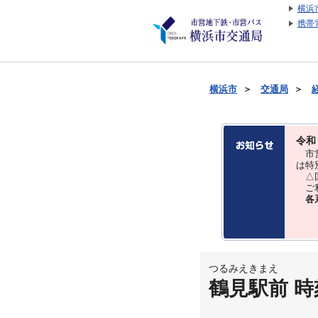
横浜
携帯
横浜市
＞
交通局
＞
令和
市営
は特
△国
ご利
各
つるみえきまえ
鶴見駅前 時