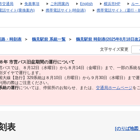
市交通局
免責事項
ご利用案内
English
横浜市HP
ルー
電話サイト(乗換案内)
携帯電話サイト(時刻表)
携帯電話サイト（運行・
経路・時刻表
＞
鶴見駅前 系統一覧
＞
鶴見駅前 時刻表(2025年8月18日改
文字サイズ変更
８年 市営バス旧盆期間の運行について
バスでは、８⽉12⽇（水曜日）から８⽉14⽇（金曜日）まで、⼀部の系統
別ダイヤで運⾏します。
大線【急行】329系統は８月10日（月曜日）から９月30日（水曜日）まで
用の際はご注意ください。
系統の運行
については、停留所のお知らせ、または、
交通局ホームページ
を
刻表
[のりば地図