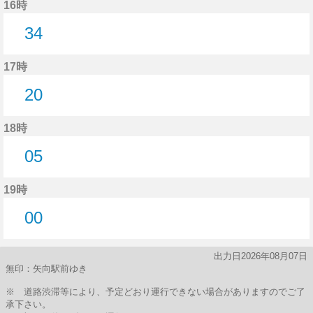
16時
34
34分はつ
17時
20
20分はつ
18時
05
5分はつ
19時
00
0分はつ
出力日2026年08月07日
無印：矢向駅前ゆき
※ 道路渋滞等により、予定どおり運行できない場合がありますのでご了
承下さい。