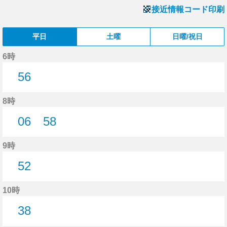
接近情報コード印刷
平日
土曜
日曜/祝日
6時
56
56分はつ
8時
06
58
6分はつ
58分はつ
9時
52
52分はつ
10時
38
38分はつ