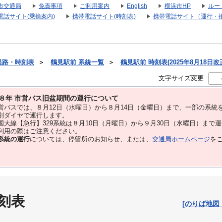
市交通局
免責事項
ご利用案内
English
横浜市HP
ルー
電話サイト(乗換案内)
携帯電話サイト(時刻表)
携帯電話サイト（運行・
経路・時刻表
＞
鶴見駅前 系統一覧
＞
鶴見駅前 時刻表(2025年8月18日改
文字サイズ変更
８年 市営バス旧盆期間の運行について
バスでは、８⽉12⽇（水曜日）から８⽉14⽇（金曜日）まで、⼀部の系統
別ダイヤで運⾏します。
大線【急行】329系統は８月10日（月曜日）から９月30日（水曜日）まで
用の際はご注意ください。
系統の運行
については、停留所のお知らせ、または、
交通局ホームページ
を
刻表
[のりば地図