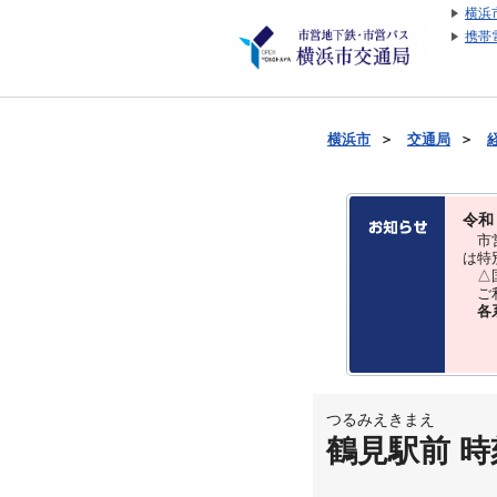
横浜
携帯
横浜市
＞
交通局
＞
令和
市営
は特
△国
ご利
各
つるみえきまえ
鶴見駅前 時