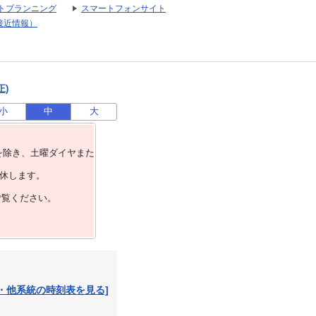
トプランニング
スマートフォンサイト
接近情報）
正)
小
中
大
を除き、⼟曜ダイヤまた
運休します。
ご覧ください。
・他系統の時刻表を見る]