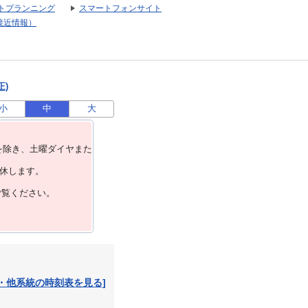
トプランニング
スマートフォンサイト
接近情報）
正)
小
中
大
を除き、⼟曜ダイヤまた
運休します。
ご覧ください。
・他系統の時刻表を見る]