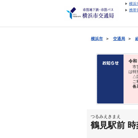
横浜
携帯
横浜市
＞
交通局
＞
令和
市営
は特
△国
ご利
各
つるみえきまえ
鶴見駅前 時