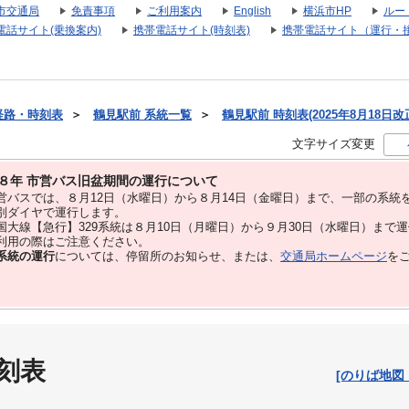
市交通局
免責事項
ご利用案内
English
横浜市HP
ルー
電話サイト(乗換案内)
携帯電話サイト(時刻表)
携帯電話サイト（運行・
経路・時刻表
＞
鶴見駅前 系統一覧
＞
鶴見駅前 時刻表(2025年8月18日改
文字サイズ変更
８年 市営バス旧盆期間の運行について
バスでは、８⽉12⽇（水曜日）から８⽉14⽇（金曜日）まで、⼀部の系統
別ダイヤで運⾏します。
大線【急行】329系統は８月10日（月曜日）から９月30日（水曜日）まで
用の際はご注意ください。
系統の運行
については、停留所のお知らせ、または、
交通局ホームページ
を
刻表
[のりば地図