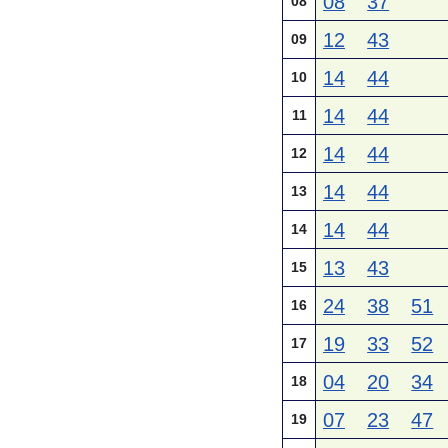
08
37
08
12
43
09
14
44
10
14
44
11
14
44
12
14
44
13
14
44
14
13
43
15
24
38
51
16
19
33
52
17
04
20
34
18
07
23
47
19