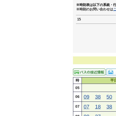
※時刻表は以下の系統・
※時刻のお問い合わせは
15
時
平
05
09
38
50
06
07
18
38
07