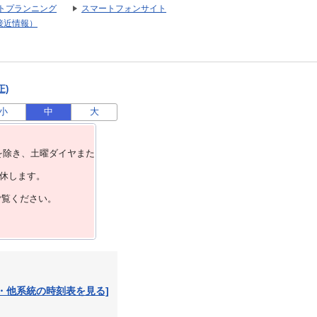
トプランニング
スマートフォンサイト
接近情報）
正)
小
中
大
を除き、⼟曜ダイヤまた
運休します。
ご覧ください。
・他系統の時刻表を見る]