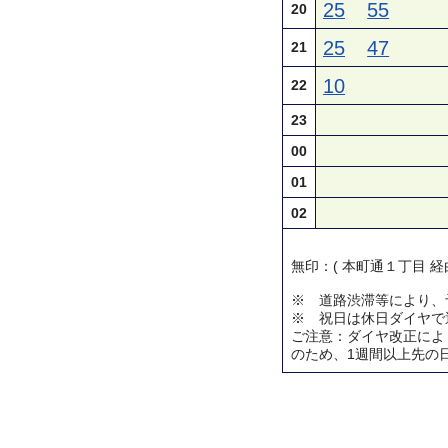
25
55
20
25
47
21
10
22
23
00
01
02
無印：( 本町通１丁目 経
※ 道路渋滞等により、
※ 祝日は休日ダイヤで
ご注意：ダイヤ改正によ
のため、1週間以上先の