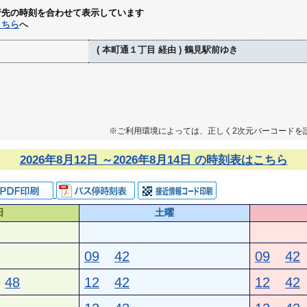
行先の時刻を合わせて表示しています
こちら
へ
( 本町通１丁目 経由 ) 鶴見駅前ゆき
※ご利用環境によっては、正しく2次元バーコードを
2026年8月12日 ～2026年8月14日 の時刻表はこちら
日
土曜
09
42
09
42
48
12
42
12
42