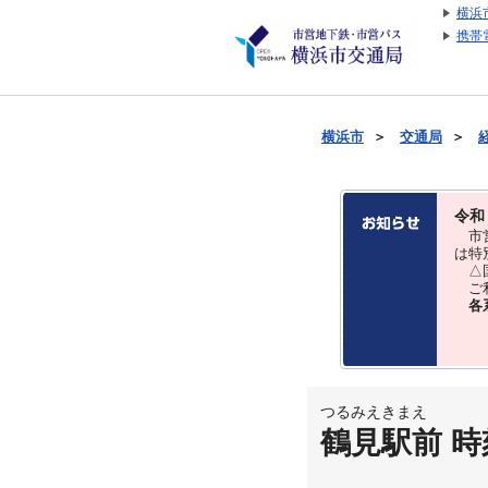
横浜
携帯
横浜市
＞
交通局
＞
令和
市営
は特
△国
ご利
各
つるみえきまえ
鶴見駅前 時