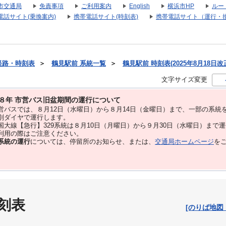
市交通局
免責事項
ご利用案内
English
横浜市HP
ルー
電話サイト(乗換案内)
携帯電話サイト(時刻表)
携帯電話サイト（運行・
経路・時刻表
＞
鶴見駅前 系統一覧
＞
鶴見駅前 時刻表(2025年8月18日改
文字サイズ変更
８年 市営バス旧盆期間の運行について
バスでは、８⽉12⽇（水曜日）から８⽉14⽇（金曜日）まで、⼀部の系統
別ダイヤで運⾏します。
大線【急行】329系統は８月10日（月曜日）から９月30日（水曜日）まで
用の際はご注意ください。
系統の運行
については、停留所のお知らせ、または、
交通局ホームページ
を
刻表
[のりば地図