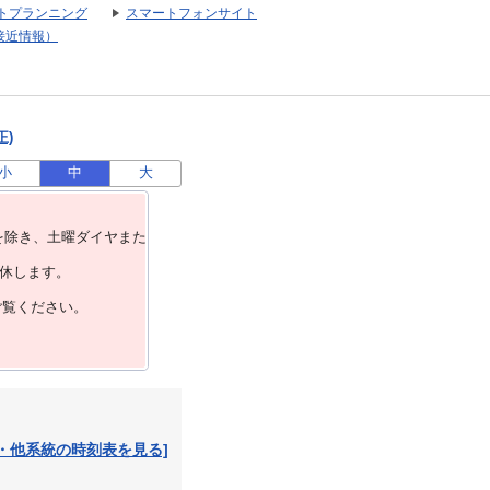
トプランニング
スマートフォンサイト
接近情報）
正)
小
中
大
を除き、⼟曜ダイヤまた
運休します。
ご覧ください。
・他系統の時刻表を見る]