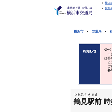
横浜
携帯
横浜市
＞
交通局
＞
令和
市営
は特
△国
ご利
各
つるみえきまえ
鶴見駅前 時