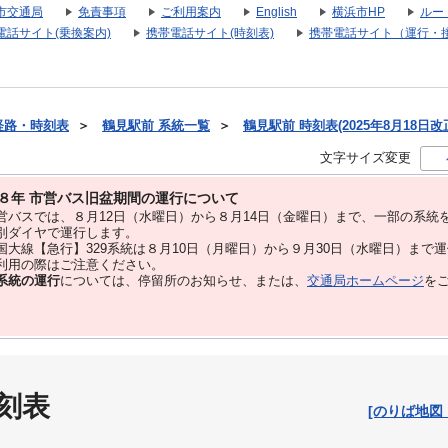
市交通局
免責事項
ご利用案内
English
横浜市HP
ルー
電話サイト(乗換案内)
携帯電話サイト(時刻表)
携帯電話サイト（運行・
経路・時刻表
＞
鶴見駅前 系統一覧
＞
鶴見駅前 時刻表(2025年8月18日改
文字サイズ変更
８年 市営バス旧盆期間の運行について
バスでは、８⽉12⽇（水曜日）から８⽉14⽇（金曜日）まで、⼀部の系統
別ダイヤで運⾏します。
大線【急行】329系統は８月10日（月曜日）から９月30日（水曜日）まで
用の際はご注意ください。
系統の運行
については、停留所のお知らせ、または、
交通局ホームページ
を
刻表
[のりば地図