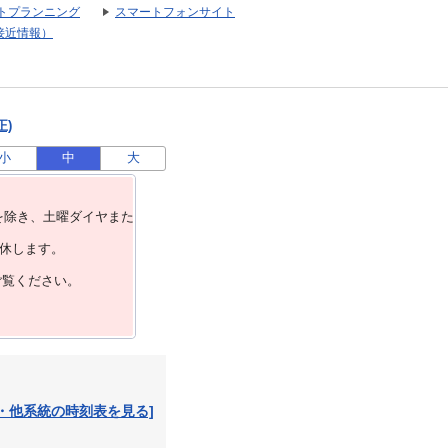
トプランニング
スマートフォンサイト
接近情報）
正)
小
中
大
を除き、⼟曜ダイヤまた
運休します。
ご覧ください。
・他系統の時刻表を見る]