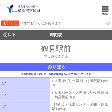
お知らせ
1件のお知らせがあります
戻る
時刻表
鶴見駅前
つるみえき
つるみえきまえ
のりば 6
※時刻表は以下の行先・系統の時刻を合わせて表示しています
( 大黒海づり公園 経由 ) 鶴見駅前ゆ
17
17
き
( 大黒海づり公園 経由 ) 鶴見駅前ゆ
( Ｌ８バース・大黒海づり公園 経由
17
17
) 鶴見駅前ゆき
( Ｌ８バース・大黒海づ
【急行】( 流通センター 経由 ) 鶴見
17
17
駅前ゆき
【急行】( 流通センター 経由