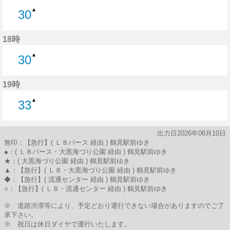
▲
30
30分はつ
18時
▲
30
30分はつ
19時
▲
33
33分はつ
出力日2026年08月10日
無印：【急行】( Ｌ８バース 経由 ) 鶴見駅前ゆき
●：( Ｌ８バース・大黒海づり公園 経由 ) 鶴見駅前ゆき
★：( 大黒海づり公園 経由 ) 鶴見駅前ゆき
▲：【急行】( Ｌ８・大黒海づり公園 経由 ) 鶴見駅前ゆき
◆：【急行】( 流通センター 経由 ) 鶴見駅前ゆき
○：【急行】( Ｌ８・流通センター 経由 ) 鶴見駅前ゆき
※ 道路渋滞等により、予定どおり運行できない場合がありますのでご了
承下さい。
※ 祝日は休日ダイヤで運行いたします。