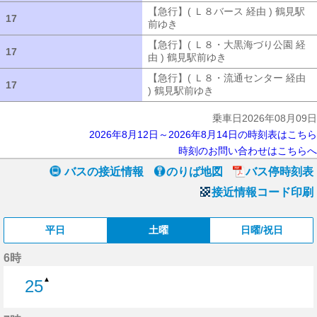
【急行】( Ｌ８バース 経由 ) 鶴見駅
17
17
前ゆき
【急行】( Ｌ８バース 経由 ) 
【急行】( Ｌ８・大黒海づり公園 経
17
17
由 ) 鶴見駅前ゆき
【急行】( Ｌ８・大
【急行】( Ｌ８・流通センター 経由
17
17
) 鶴見駅前ゆき
【急行】( Ｌ８・流通セ
乗車日2026年08月09日
2026年8月12日～2026年8月14日の時刻表はこちら
時刻のお問い合わせはこちらへ
バスの接近情報
のりば地図
バス停時刻表
接近情報コード印刷
平日
土曜
日曜/祝日
6時
▲
25
25分はつ