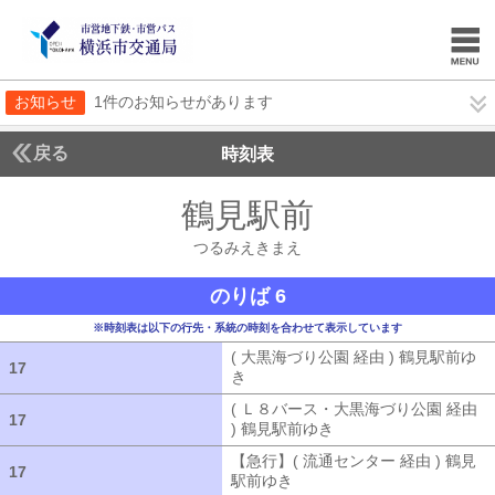
お知らせ
1件のお知らせがあります
戻る
時刻表
鶴見駅前
つるみえき
つるみえきまえ
のりば 6
※時刻表は以下の行先・系統の時刻を合わせて表示しています
( 大黒海づり公園 経由 ) 鶴見駅前ゆ
17
17
き
( 大黒海づり公園 経由 ) 鶴見駅前ゆ
( Ｌ８バース・大黒海づり公園 経由
17
17
) 鶴見駅前ゆき
( Ｌ８バース・大黒海づ
【急行】( 流通センター 経由 ) 鶴見
17
17
駅前ゆき
【急行】( 流通センター 経由