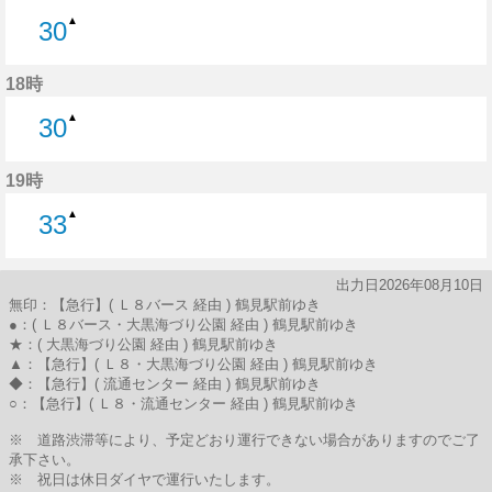
▲
30
30分はつ
18時
▲
30
30分はつ
19時
▲
33
33分はつ
出力日2026年08月10日
無印：【急行】( Ｌ８バース 経由 ) 鶴見駅前ゆき
●：( Ｌ８バース・大黒海づり公園 経由 ) 鶴見駅前ゆき
★：( 大黒海づり公園 経由 ) 鶴見駅前ゆき
▲：【急行】( Ｌ８・大黒海づり公園 経由 ) 鶴見駅前ゆき
◆：【急行】( 流通センター 経由 ) 鶴見駅前ゆき
○：【急行】( Ｌ８・流通センター 経由 ) 鶴見駅前ゆき
※ 道路渋滞等により、予定どおり運行できない場合がありますのでご了
承下さい。
※ 祝日は休日ダイヤで運行いたします。