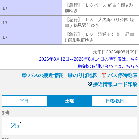
【急行】( Ｌ８バース 経由 ) 鶴見駅
17
17
前ゆき
【急行】( Ｌ８バース 経由 ) 
【急行】( Ｌ８・大黒海づり公園 経
17
17
由 ) 鶴見駅前ゆき
【急行】( Ｌ８・大
【急行】( Ｌ８・流通センター 経由
17
17
) 鶴見駅前ゆき
【急行】( Ｌ８・流通セ
乗車日2026年08月09日
2026年8月12日～2026年8月14日の時刻表はこちら
時刻のお問い合わせはこちらへ
バスの接近情報
のりば地図
バス停時刻表
接近情報コード印刷
平日
土曜
日曜/祝日
6時
▲
25
25分はつ