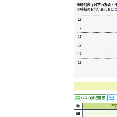
※時刻表は以下の系統・
※時刻のお問い合わせは
17
17
17
17
17
17
時
平
05