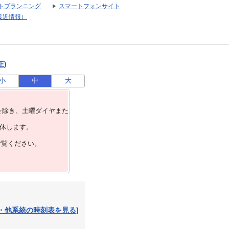
トプランニング
スマートフォンサイト
接近情報）
正)
小
中
大
を除き、⼟曜ダイヤまた
運休します。
ご覧ください。
・他系統の時刻表を見る]