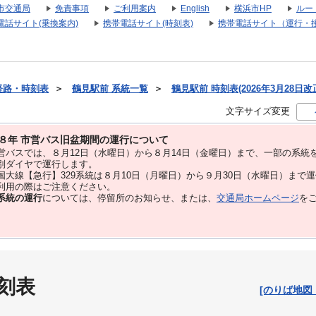
市交通局
免責事項
ご利用案内
English
横浜市HP
ルー
電話サイト(乗換案内)
携帯電話サイト(時刻表)
携帯電話サイト（運行・
経路・時刻表
＞
鶴見駅前 系統一覧
＞
鶴見駅前 時刻表(2026年3月28日改
文字サイズ変更
８年 市営バス旧盆期間の運行について
バスでは、８⽉12⽇（水曜日）から８⽉14⽇（金曜日）まで、⼀部の系統
別ダイヤで運⾏します。
大線【急行】329系統は８月10日（月曜日）から９月30日（水曜日）まで
用の際はご注意ください。
系統の運行
については、停留所のお知らせ、または、
交通局ホームページ
を
刻表
[のりば地図