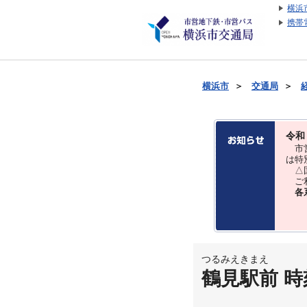
横浜
携帯
横浜市
＞
交通局
＞
令和
市営
は特
△国
ご利
各
つるみえきまえ
鶴見駅前 時