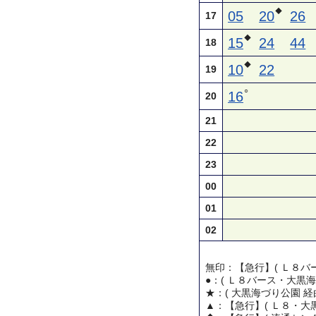
◆
05
20
26
17
◆
15
24
44
18
◆
10
22
19
○
16
20
21
22
23
00
01
02
無印：【急行】( Ｌ８バー
●：( Ｌ８バース・大黒海
★：( 大黒海づり公園 経
▲：【急行】( Ｌ８・大黒