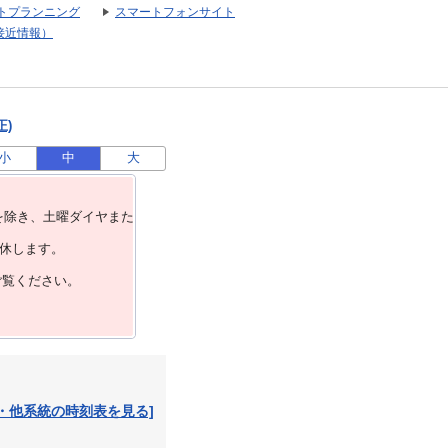
トプランニング
スマートフォンサイト
接近情報）
正)
小
中
大
を除き、⼟曜ダイヤまた
運休します。
ご覧ください。
・他系統の時刻表を見る]