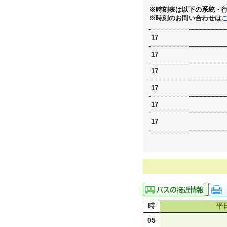
※時刻表は以下の系統・
※時刻のお問い合わせは
17
17
17
17
17
17
時
平
05