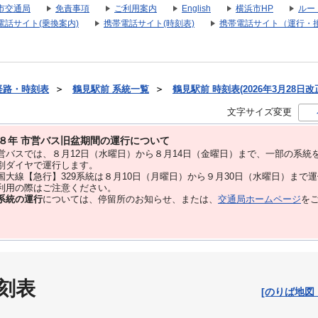
市交通局
免責事項
ご利用案内
English
横浜市HP
ルー
電話サイト(乗換案内)
携帯電話サイト(時刻表)
携帯電話サイト（運行・
経路・時刻表
＞
鶴見駅前 系統一覧
＞
鶴見駅前 時刻表(2026年3月28日改
文字サイズ変更
８年 市営バス旧盆期間の運行について
バスでは、８⽉12⽇（水曜日）から８⽉14⽇（金曜日）まで、⼀部の系統
別ダイヤで運⾏します。
大線【急行】329系統は８月10日（月曜日）から９月30日（水曜日）まで
用の際はご注意ください。
系統の運行
については、停留所のお知らせ、または、
交通局ホームページ
を
刻表
[のりば地図