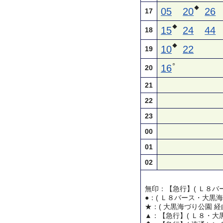
◆
05
20
26
17
◆
15
24
44
18
◆
10
22
19
○
16
20
21
22
23
00
01
02
無印：【急行】( Ｌ８バー
●：( Ｌ８バース・大黒海
★：( 大黒海づり公園 経
▲：【急行】( Ｌ８・大黒