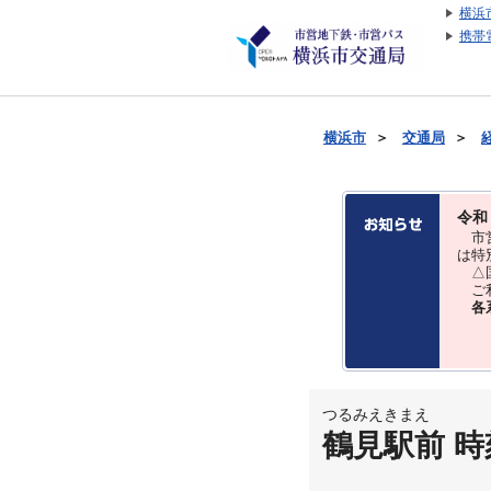
横浜
携帯
横浜市
＞
交通局
＞
令和
市営
は特
△国
ご利
各
つるみえきまえ
鶴見駅前 時