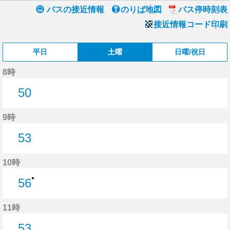
バスの接近情報
のりば地図
バス停時刻表
接近情報コード印刷
平日
土曜
日曜/祝日
8時
50
50分はつ
9時
53
53分はつ
10時
●
56
56分はつ
11時
53