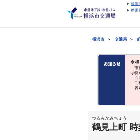
横浜
携帯
横浜市
＞
交通局
＞
令和
市営
は特
△国
ご利
各
つるみかみちょう
鶴見上町 時