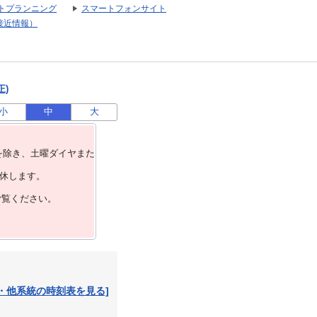
トプランニング
スマートフォンサイト
接近情報）
正)
小
中
大
を除き、⼟曜ダイヤまた
運休します。
ご覧ください。
・他系統の時刻表を見る]