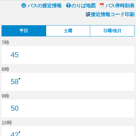
バスの接近情報
のりば地図
バス停時刻表
接近情報コード印刷
平日
土曜
日曜/祝日
7時
45
45分はつ
8時
●
58
58分はつ
9時
50
50分はつ
10時
●
42