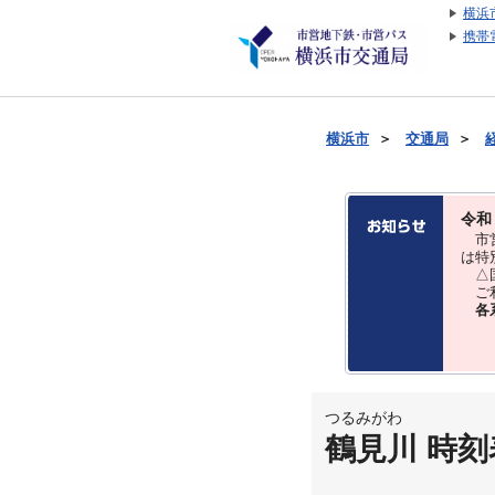
横浜
携帯
横浜市
＞
交通局
＞
令和
市営
は特
△国
ご利
各
つるみがわ
鶴見川 時刻