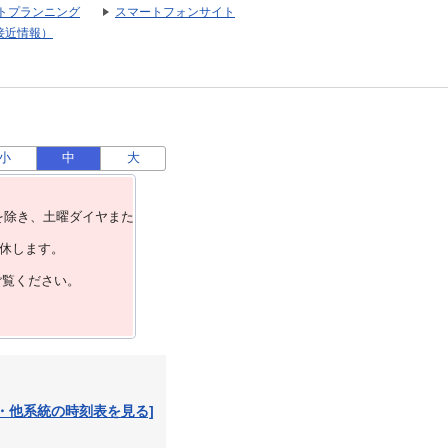
トプランニング
スマートフォンサイト
接近情報）
小
中
大
を除き、⼟曜ダイヤまた
運休します。
ご覧ください。
・他系統の時刻表を見る]