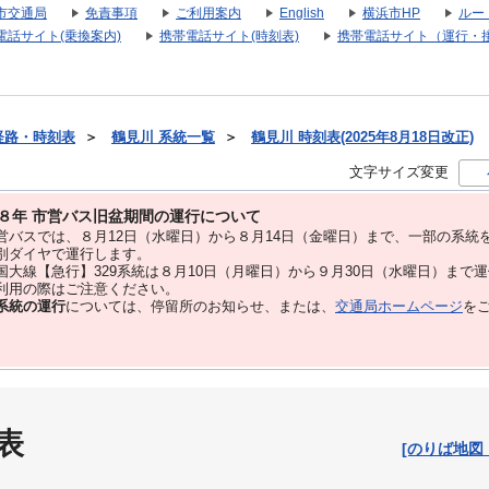
市交通局
免責事項
ご利用案内
English
横浜市HP
ルー
電話サイト(乗換案内)
携帯電話サイト(時刻表)
携帯電話サイト（運行・
経路・時刻表
＞
鶴見川 系統一覧
＞
鶴見川 時刻表(2025年8月18日改正)
文字サイズ変更
８年 市営バス旧盆期間の運行について
バスでは、８⽉12⽇（水曜日）から８⽉14⽇（金曜日）まで、⼀部の系統
別ダイヤで運⾏します。
大線【急行】329系統は８月10日（月曜日）から９月30日（水曜日）まで
用の際はご注意ください。
系統の運行
については、停留所のお知らせ、または、
交通局ホームページ
を
表
[のりば地図