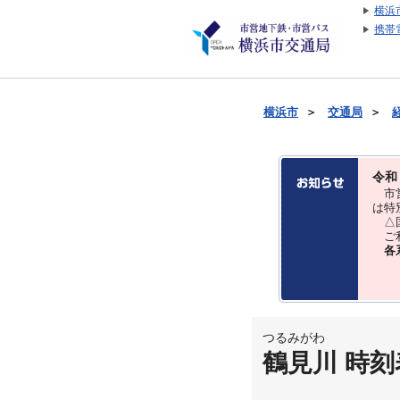
横浜
携帯
横浜市
＞
交通局
＞
令和
市営
は特
△国
ご利
各
つるみがわ
鶴見川 時刻