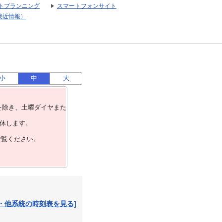
トプランニング
スマートフォンサイト
接近情報）
小
中
大
を除き、⼟曜ダイヤまた
運休します。
ご覧ください。
・他系統の時刻表を見る]