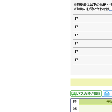
※時刻表は以下の系統・
※時刻のお問い合わせは
17
17
17
17
17
17
時
平
05