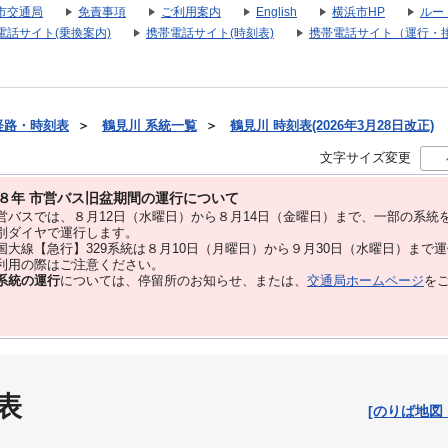
市交通局
免責事項
ご利用案内
English
横浜市HP
ルー
電話サイト(乗換案内)
携帯電話サイト(時刻表)
携帯電話サイト（運行・
経路・時刻表
＞
鶴見川 系統一覧
＞
鶴見川 時刻表(2026年3月28日改正)
文字サイズ変更
８年 市営バス旧盆期間の運行について
バスでは、８⽉12⽇（水曜日）から８⽉14⽇（金曜日）まで、⼀部の系統
別ダイヤで運⾏します。
大線【急行】329系統は８月10日（月曜日）から９月30日（水曜日）まで
用の際はご注意ください。
系統の運行
については、停留所のお知らせ、または、
交通局ホームページ
を
表
[のりば地図