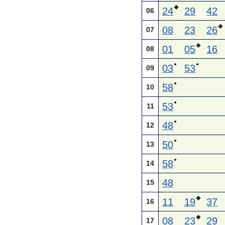
◆
24
29
42
06
◆
08
23
26
07
◆
01
05
16
08
●
●
03
53
09
●
58
10
●
53
11
●
48
12
●
50
13
●
58
14
48
15
◆
11
19
37
16
◆
08
23
29
17