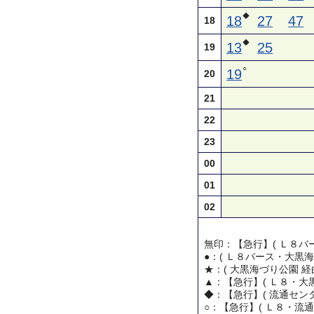
◆
18
27
47
18
◆
13
25
19
○
19
20
21
22
23
00
01
02
無印：【急行】( Ｌ８バー
●：( Ｌ８バース・大黒海
★：( 大黒海づり公園 経
▲：【急行】( Ｌ８・大黒
◆：【急行】( 流通センタ
○：【急行】( Ｌ８・流通