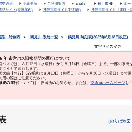
市交通局
免責事項
ご利用案内
English
横浜市HP
ルー
電話サイト(乗換案内)
携帯電話サイト(時刻表)
携帯電話サイト（運行・
経路・時刻表
＞
鶴見川 系統一覧
＞
鶴見川 時刻表(2025年8月18日改正)
文字サイズ変更
８年 市営バス旧盆期間の運行について
バスでは、８⽉12⽇（水曜日）から８⽉14⽇（金曜日）まで、⼀部の系統
別ダイヤで運⾏します。
大線【急行】329系統は８月10日（月曜日）から９月30日（水曜日）まで
用の際はご注意ください。
系統の運行
については、停留所のお知らせ、または、
交通局ホームページ
を
表
[のりば地図