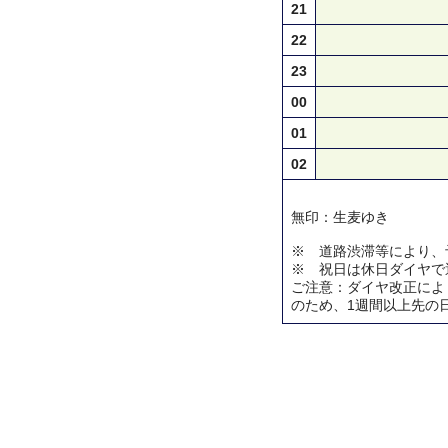
21
22
23
00
01
02
無印：生麦ゆき
※ 道路渋滞等により、
※ 祝日は休日ダイヤで
ご注意：ダイヤ改正によ
のため、1週間以上先の