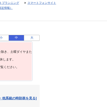
トプランニング
スマートフォンサイト
接近情報）
小
中
大
を除き、⼟曜ダイヤまた
運休します。
ご覧ください。
・他系統の時刻表を見る]