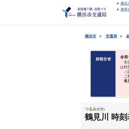
横浜
携帯
横浜市
＞
交通局
＞
令和
市営
は特
△国
ご利
各
つるみがわ
鶴見川 時刻