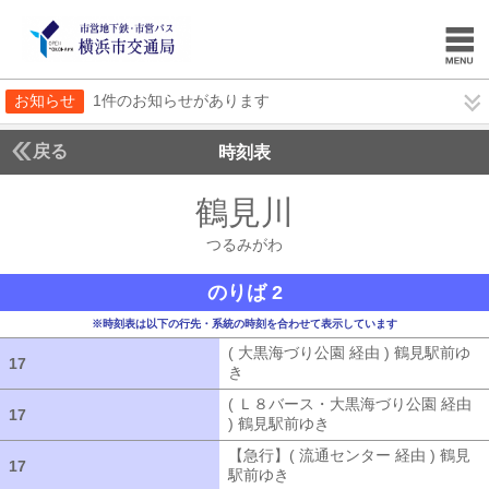
お知らせ
1件のお知らせがあります
戻る
時刻表
鶴見川
つるみがわ
つるみがわ
のりば 2
※時刻表は以下の行先・系統の時刻を合わせて表示しています
( 大黒海づり公園 経由 ) 鶴見駅前ゆ
17
17
き
( 大黒海づり公園 経由 ) 鶴見駅前ゆ
( Ｌ８バース・大黒海づり公園 経由
17
17
) 鶴見駅前ゆき
( Ｌ８バース・大黒海づ
【急行】( 流通センター 経由 ) 鶴見
17
17
駅前ゆき
【急行】( 流通センター 経由