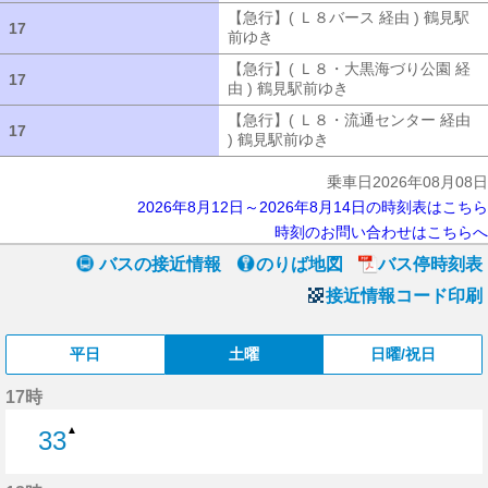
【急行】( Ｌ８バース 経由 ) 鶴見駅
17
17
前ゆき
【急行】( Ｌ８バース 経由 ) 
【急行】( Ｌ８・大黒海づり公園 経
17
17
由 ) 鶴見駅前ゆき
【急行】( Ｌ８・大
【急行】( Ｌ８・流通センター 経由
17
17
) 鶴見駅前ゆき
【急行】( Ｌ８・流通セ
乗車日2026年08月08日
2026年8月12日～2026年8月14日の時刻表はこちら
時刻のお問い合わせはこちらへ
バスの接近情報
のりば地図
バス停時刻表
接近情報コード印刷
平日
土曜
日曜/祝日
17時
▲
33
33分はつ