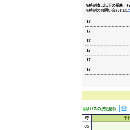
※時刻表は以下の系統・
※時刻のお問い合わせは
17
17
17
17
17
17
時
平
05