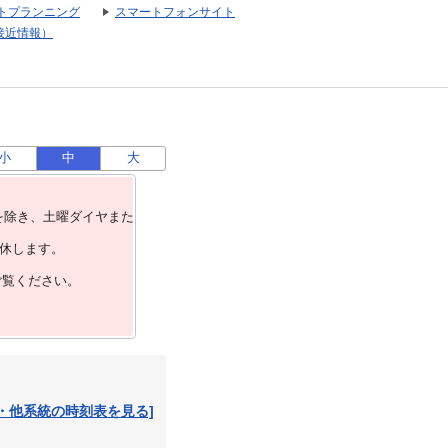
トプランニング
スマートフォンサイト
接近情報）
小
中
大
を除き、⼟曜ダイヤまた
運休します。
ご覧ください。
・他系統の時刻表を見る]