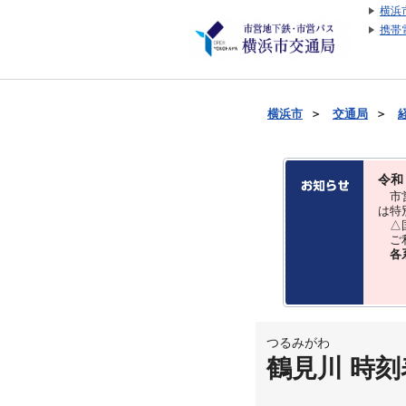
横浜
携帯
横浜市
＞
交通局
＞
令和
市営
は特
△国
ご利
各
つるみがわ
鶴見川 時刻