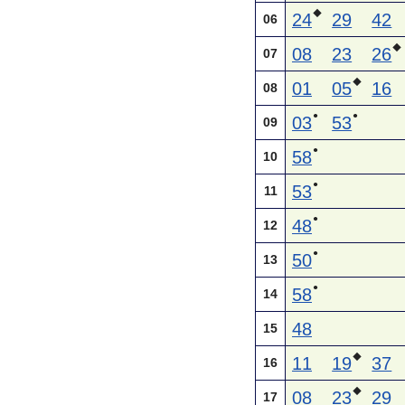
◆
24
29
42
06
◆
08
23
26
07
◆
01
05
16
08
●
●
03
53
09
●
58
10
●
53
11
●
48
12
●
50
13
●
58
14
48
15
◆
11
19
37
16
◆
08
23
29
17