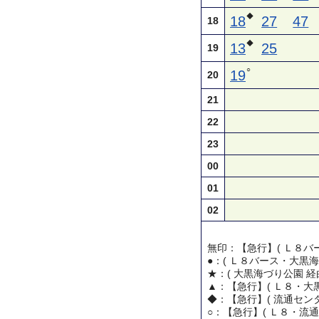
◆
18
27
47
18
◆
13
25
19
○
19
20
21
22
23
00
01
02
無印：【急行】( Ｌ８バー
●：( Ｌ８バース・大黒海
★：( 大黒海づり公園 経
▲：【急行】( Ｌ８・大黒
◆：【急行】( 流通センタ
○：【急行】( Ｌ８・流通