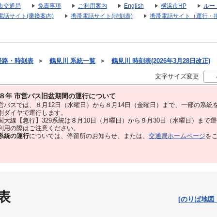
市交通局
免責事項
ご利用案内
English
横浜市HP
ルー
電話サイト(乗換案内)
携帯電話サイト(時刻表)
携帯電話サイト（運行・
経路・時刻表
＞
鶴見川 系統一覧
＞
鶴見川 時刻表(2026年3月28日改正)
文字サイズ変更
８年 市営バス旧盆期間の運行について
バスでは、８⽉12⽇（水曜日）から８⽉14⽇（金曜日）まで、⼀部の系統
別ダイヤで運⾏します。
大線【急行】329系統は８月10日（月曜日）から９月30日（水曜日）まで
用の際はご注意ください。
系統の運行
については、停留所のお知らせ、または、
交通局ホームページ
を
表
[のりば地図