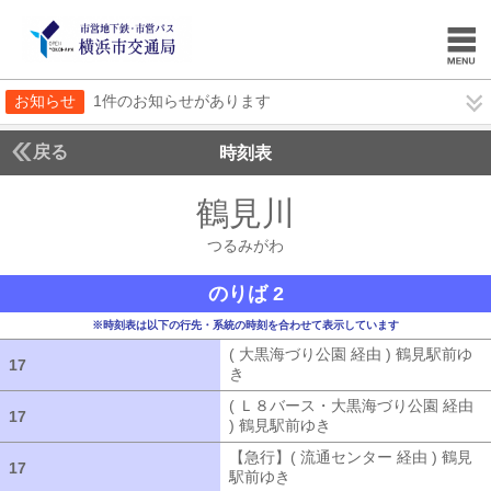
お知らせ
1件のお知らせがあります
戻る
時刻表
鶴見川
つるみがわ
つるみがわ
のりば 2
※時刻表は以下の行先・系統の時刻を合わせて表示しています
( 大黒海づり公園 経由 ) 鶴見駅前ゆ
17
17
き
( 大黒海づり公園 経由 ) 鶴見駅前ゆ
( Ｌ８バース・大黒海づり公園 経由
17
17
) 鶴見駅前ゆき
( Ｌ８バース・大黒海づ
【急行】( 流通センター 経由 ) 鶴見
17
17
駅前ゆき
【急行】( 流通センター 経由