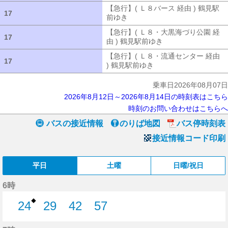
【急行】( Ｌ８バース 経由 ) 鶴見駅
17
17
前ゆき
【急行】( Ｌ８バース 経由 ) 
【急行】( Ｌ８・大黒海づり公園 経
17
17
由 ) 鶴見駅前ゆき
【急行】( Ｌ８・大
【急行】( Ｌ８・流通センター 経由
17
17
) 鶴見駅前ゆき
【急行】( Ｌ８・流通セ
乗車日2026年08月07日
2026年8月12日～2026年8月14日の時刻表はこちら
時刻のお問い合わせはこちらへ
バスの接近情報
のりば地図
バス停時刻表
接近情報コード印刷
平日
土曜
日曜/祝日
6時
◆
24
29
42
57
24分はつ
29分はつ
42分はつ
57分はつ