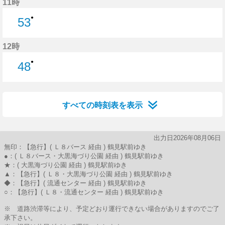
11時
●
53
53分はつ
12時
●
48
48分はつ
すべての時刻表を表示
出力日2026年08月06日
無印：【急行】( Ｌ８バース 経由 ) 鶴見駅前ゆき
●：( Ｌ８バース・大黒海づり公園 経由 ) 鶴見駅前ゆき
★：( 大黒海づり公園 経由 ) 鶴見駅前ゆき
▲：【急行】( Ｌ８・大黒海づり公園 経由 ) 鶴見駅前ゆき
◆：【急行】( 流通センター 経由 ) 鶴見駅前ゆき
○：【急行】( Ｌ８・流通センター 経由 ) 鶴見駅前ゆき
※ 道路渋滞等により、予定どおり運行できない場合がありますのでご了
承下さい。