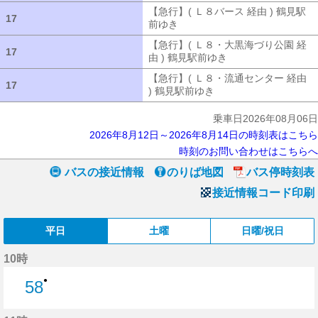
【急行】( Ｌ８バース 経由 ) 鶴見駅
17
17
前ゆき
【急行】( Ｌ８バース 経由 ) 
【急行】( Ｌ８・大黒海づり公園 経
17
17
由 ) 鶴見駅前ゆき
【急行】( Ｌ８・大
【急行】( Ｌ８・流通センター 経由
17
17
) 鶴見駅前ゆき
【急行】( Ｌ８・流通セ
乗車日2026年08月06日
2026年8月12日～2026年8月14日の時刻表はこちら
時刻のお問い合わせはこちらへ
バスの接近情報
のりば地図
バス停時刻表
接近情報コード印刷
平日
土曜
日曜/祝日
10時
●
58
58分はつ