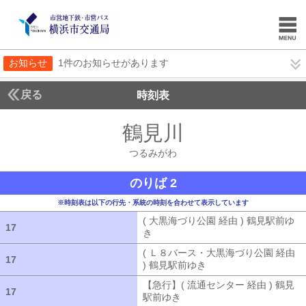
お知らせ
1件のお知らせがあります
戻る
時刻表
鶴見川
つるみがわ
つるみがわ
のりば 2
※時刻表は以下の行先・系統の時刻を合わせて表示しています
( 大黒海づり公園 経由 ) 鶴見駅前ゆ
17
17
き
( 大黒海づり公園 経由 ) 鶴見駅前ゆ
( Ｌ８バース・大黒海づり公園 経由
17
17
) 鶴見駅前ゆき
( Ｌ８バース・大黒海づ
【急行】( 流通センター 経由 ) 鶴見
17
17
駅前ゆき
【急行】( 流通センター 経由