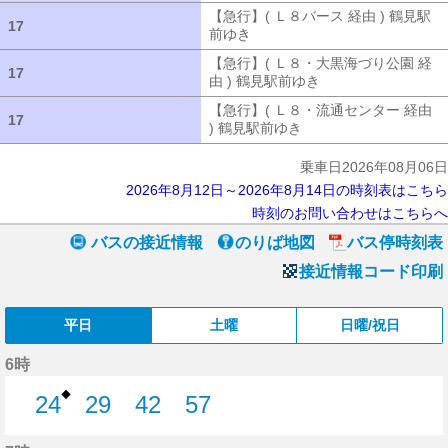
【急行】( Ｌ８バース 経由 ) 鶴見駅
17
17
前ゆき
【急行】( Ｌ８バース 経由 ) 
【急行】( Ｌ８・大黒海づり公園 経
17
17
由 ) 鶴見駅前ゆき
【急行】( Ｌ８・大
【急行】( Ｌ８・流通センター 経由
17
17
) 鶴見駅前ゆき
【急行】( Ｌ８・流通セ
乗車日2026年08月06日
2026年8月12日～2026年8月14日の時刻表はこちら
時刻のお問い合わせはこちらへ
バスの接近情報
のりば地図
バス停時刻表
接近情報コード印刷
平日
土曜
日曜/祝日
6時
◆
24
29
42
57
24分はつ
29分はつ
42分はつ
57分はつ