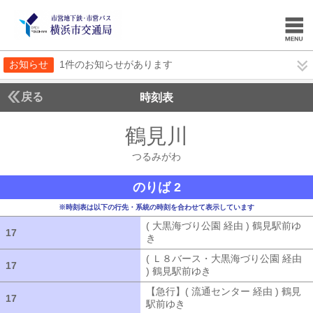
お知らせ
1件のお知らせがあります
戻る
時刻表
鶴見川
つるみがわ
つるみがわ
のりば 2
※時刻表は以下の行先・系統の時刻を合わせて表示しています
( 大黒海づり公園 経由 ) 鶴見駅前ゆ
17
17
き
( 大黒海づり公園 経由 ) 鶴見駅前ゆ
( Ｌ８バース・大黒海づり公園 経由
17
17
) 鶴見駅前ゆき
( Ｌ８バース・大黒海づ
【急行】( 流通センター 経由 ) 鶴見
17
17
駅前ゆき
【急行】( 流通センター 経由