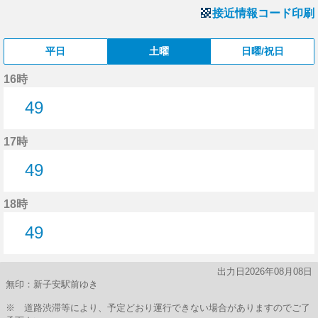
接近情報コード印刷
平日
土曜
日曜/祝日
16時
49
49分はつ
17時
49
49分はつ
18時
49
49分はつ
出力日2026年08月08日
無印：新子安駅前ゆき
※ 道路渋滞等により、予定どおり運行できない場合がありますのでご了